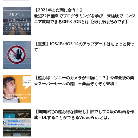
【2021年まだ間に合う！】
最短22日無料でプログラミングを学び、未経験でエンジ
ニア就職できるGEEK JOBとは【受け身はだめです】
【重要】iOS/iPadOS 14のアップデートはちょっと待っ
て！
【超お得！ソニーのカメラが半額に！？】今年最後の楽
天スーパーセールの超目玉商品ぞくぞく登場！
【期間限定の超お得な情報も】誰でもプロ級の動画を作
成・DLすることができるVideoProcとは。