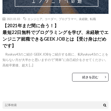
2021.01.03
エンジニア
,
コーダー
,
プログラマー
,
未経験
,
転職
【2021年まだ間に合う！】
最短22日無料でプログラミングを学び、未経験でエ
ンジニア就職できるGEEK JOBとは【受け身はだめ
です】
Ryukyu43のご紹介 GEEK JOBをご紹介する前に、私Ryukyu43のことを
知らない方が大半かと思いますので”簡単”に自己紹介をさせてください。
高校卒業後、超大 […]
続きを読む