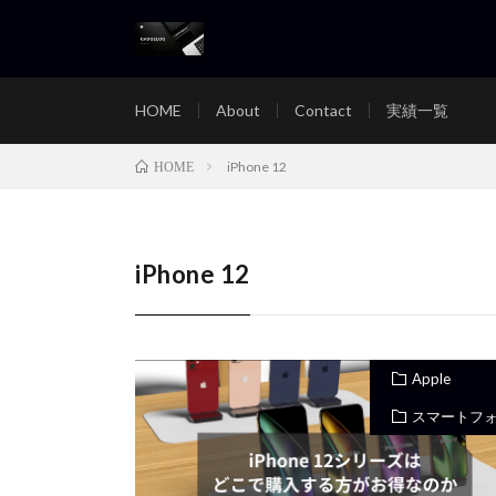
HOME
About
Contact
実績一覧
iPhone 12
HOME
iPhone 12
Apple
スマートフ