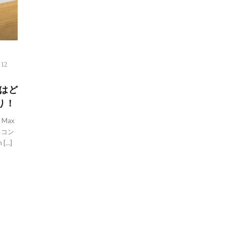
 12
ズはど
り！
 Max
るコン
[…]