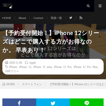
HOME
About
Contact
実績一覧
【予約受付開始！】iPhone 12シリー
ズはどこで購入する方がお得なの
か。 早表あり！
2020.11.06
Apple
iPhone
,
iPhone 12
,
iPhone 12 mini
,
iPhone 12 Pro
,
iPhone 12 Pro Max
,
SIMフリー
スマートフォン
【予約受付開始！】iPhone 12シリーズ
HOME