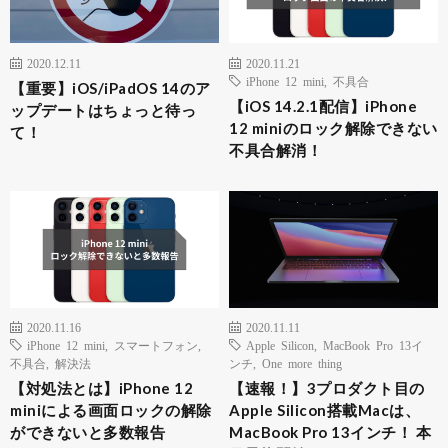
2020.12.11
2020.11.21
iPhone 12 mini
,
不具合
【重要】iOS/iPadOS 14のア
【iOS 14.2.1配信】iPhone
ップデートはちょっと待っ
12 miniのロック解除できない
て！
不具合解消！
2020.11.16
2020.11.11
iPhone 12 mini
,
スマートフォン
,
Apple Silicon
,
MacBook Pro 13イ
不具合
,
解決法
ンチ
,
One more thing
【対処法とは】iPhone 12
【速報！】3プロダクト目の
miniによる画面ロックの解除
Apple Silicon搭載Macは、
ができないと多数報告
MacBook Pro 13インチ！ 本