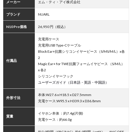
メーカー
エム・ティ・アイ株式会社
ブランド
NUARL
N10 Pro価格
26,950 円（税込）
充電用ケース
充電用USB Type-Cケーブル
Block Ear+抗菌シリコンイヤーピース（S/MS/M/L）x各
2
付属品
Magic Ear+ for TWE抗菌フォームイヤピース （S/M/L）
x 各2
シリコンイヤーフック
ユーザーズガイド（日本語・英語・中国語）
本体:W27.6 x H18.5 x D27.5mmm
外形寸法
充電ケース:W95.5 x H339.3 x D36.8mm
イヤホン本体 ：約7.4g(片側)
質量
充電ケース：約66.0g
約7.0時間（SBC/AAC）約5.0時間（aptX） — ANC OFF