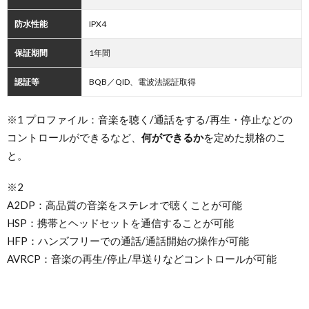
防水性能
IPX4
保証期間
1年間
認証等
BQB／QID、電波法認証取得
※1 プロファイル：音楽を聴く/通話をする/再生・停止などの
コントロールができるなど、
何ができるか
を定めた規格のこ
と。
※2
A2DP：高品質の音楽をステレオで聴くことが可能
HSP：携帯とヘッドセットを通信することが可能
HFP：ハンズフリーでの通話/通話開始の操作が可能
AVRCP：音楽の再生/停止/早送りなどコントロールが可能