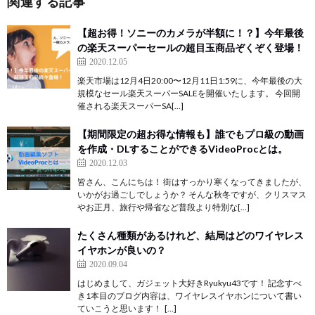
関連する記事
【超お得！ソニーのカメラが半額に！？】今年最後
の楽天スーパーセールの超目玉商品ぞくぞく登場！
2020.12.05
楽天市場は12月4日20:00〜12月11日1:59に、今年最後の大
規模なセール楽天スーパーSALEを開催いたします。 今回開
催される楽天スーパーSA[…]
【期間限定の超お得な情報も】誰でもプロ級の動画
を作成・DLすることができるVideoProcとは。
2020.12.03
皆さん、こんにちは！ 街はすっかり寒くなってきましたが、
いかがお過ごしでしょうか？ そんな秋冬ですが、クリスマス
やお正月、旅行や帰省など普段より特別な[…]
たくさん種類があるけれど、結局はどのワイヤレス
イヤホンが良いの？
2020.09.04
はじめまして、ガジェット大好きRyukyu43です！ 記念すべ
き1本目のブログ内容は、ワイヤレスイヤホンについて書い
ていこうと思います！ […]