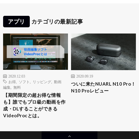
アプリ
カテゴリの最新記事
2020.12.03
2020.09.19
お得
,
ソフト
,
リッピング
,
動画
ついに来たNUARL N10 Pro！
編集
,
無料
N10 Proレビュー
【期間限定の超お得な情報
も】誰でもプロ級の動画を作
成・DLすることができる
VideoProcとは。