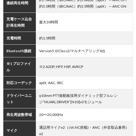
連続再生時間
約5.0時間（SBC/AAC）約3.5時間（aptX） — ANC ON
充電ケース込合
最大30時間
計再生時間
充電時間
約1.5時間
Bluetooth接続
Version5.0/Class2/マルチペアリング4台
※1 プロファイ
※2 A2DP, HFP, HSP, AVRCP
ル
対応コーデック
aptX, AAC, SBC
ドライバーユニ
φ10mm PTT振動板採用ダイナミック型フルレン
ット
ジ“NUARL DRIVER”[N10]v3モジュール
再生周波数帯域
20〜20,000Hz
通話用マイクx2（cVc NC搭載)・ANC（外音取込兼用）
マイク
x2