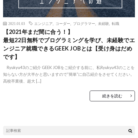
2021.01.03
エンジニア
,
コーダー
,
プログラマー
,
未経験
,
転職
【2021年まだ間に合う！】
最短22日無料でプログラミングを学び、未経験でエ
ンジニア就職できるGEEK JOBとは【受け身はだめ
です】
Ryukyu43のご紹介 GEEK JOBをご紹介する前に、私Ryukyu43のことを
知らない方が大半かと思いますので”簡単”に自己紹介をさせてください。
高校卒業後、超大 […]
続きを読む