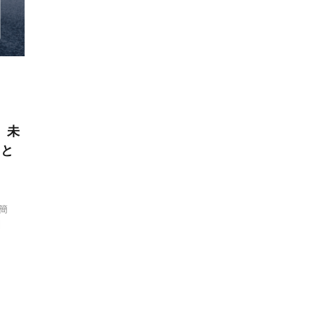
、未
Bと
簡
]