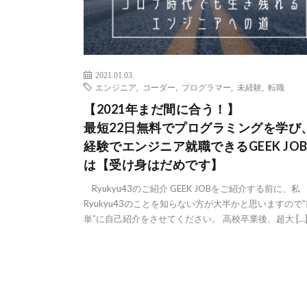
2021.01.03
エンジニア
,
コーダー
,
プログラマー
,
未経験
,
転職
【2021年まだ間に合う！】
最短22日無料でプログラミングを学び
経験でエンジニア就職できるGEEK JO
は【受け身はだめです】
Ryukyu43のご紹介 GEEK JOBをご紹介する前に、私
Ryukyu43のことを知らない方が大半かと思いますので”
単”に自己紹介をさせてください。 高校卒業後、超大 […